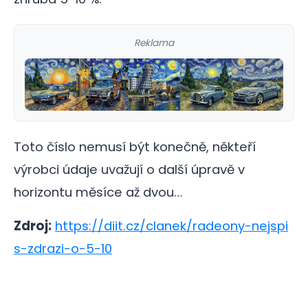
Reklama
Toto číslo nemusí být konečně, někteří
výrobci údaje uvažují o další úpravě v
horizontu měsíce až dvou…
Zdroj:
https://diit.cz/clanek/radeony-nejspi
s-zdrazi-o-5-10