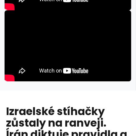
Izraelské stíhačky
zůstaly na ranveji.
Írán diktuje pravidla a