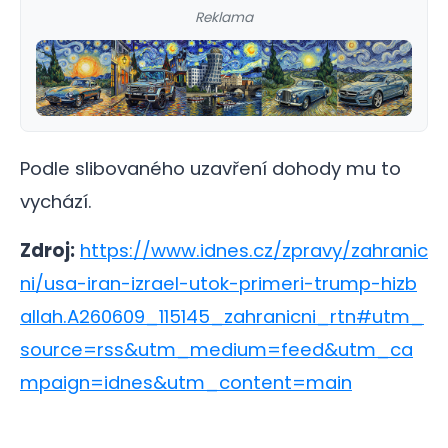
Reklama
Podle slibovaného uzavření dohody mu to
vychází.
Zdroj:
https://www.idnes.cz/zpravy/zahranic
ni/usa-iran-izrael-utok-primeri-trump-hizb
allah.A260609_115145_zahranicni_rtn#utm_
source=rss&utm_medium=feed&utm_ca
mpaign=idnes&utm_content=main