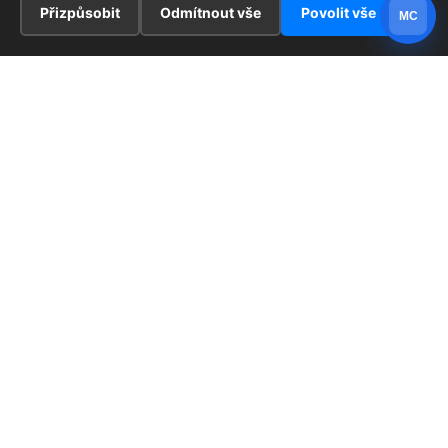
Přizpůsobit
Odmítnout vše
Povolit vše
MC
INFORMACE
Hlavní stránka !
ZAJÍMAVOSTI
Kontakt
Redaktoři